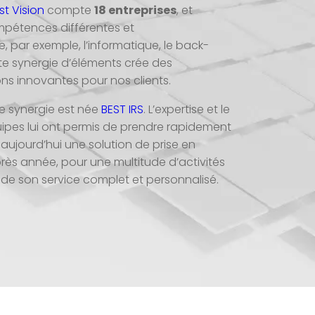
st Vision
compte
18 entreprises
, et
mpétences différentes et
, par exemple, l’informatique, le back-
tte synergie d’éléments crée des
ons innovantes pour nos clients.
e synergie est née
BEST IRS
. L’expertise et le
ipes lui ont permis de prendre rapidement
e aujourd’hui une solution de prise en
ès année, pour une multitude d’activités
e de son service complet et personnalisé.