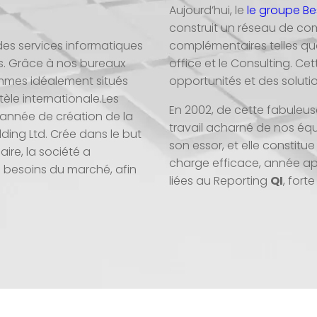
Aujourd’hui, le
le groupe Be
construit un réseau de co
complémentaires telles que
des services informatiques
office et le Consulting. Ce
res. Grâce à nos bureaux
opportunités et des soluti
mmes idéalement situés
tèle internationale.Les
En 2002, de cette fabuleus
’année de création de la
travail acharné de nos équ
ding Ltd. Crée dans le but
son essor, et elle constitu
ire, la société a
charge efficace, année apr
es besoins du marché, afin
liées au Reporting
QI
, fort