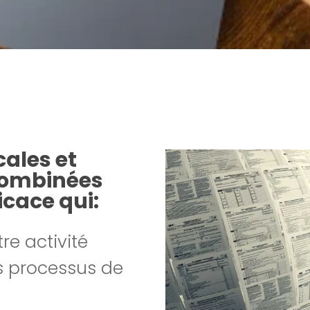
ales et
combinées
icace qui:
tre activité
s processus de