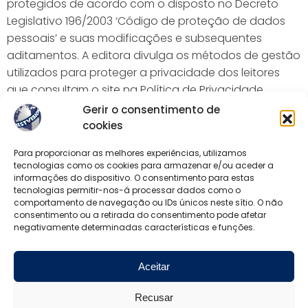
protegidos de acordo com o disposto no Decreto
Legislativo 196/2003 ‘Código de proteção de dados
pessoais’ e suas modificações e subsequentes
aditamentos. A editora divulga os métodos de gestão
utilizados para proteger a privacidade dos leitores
que consultam o site na Política de Privacidade
(indicada no site).
Gerir o consentimento de
cookies
Qualquer informação pessoal enviada para o site
será tratada de acordo com a lei de proteção de
Para proporcionar as melhores experiências, utilizamos
tecnologias como os cookies para armazenar e/ou aceder a
dados. Qualquer informação não pessoal
informações do dispositivo. O consentimento para estas
comunicada ao editor, ao administrador do site e ao
tecnologias permitir-nos-á processar dados como o
proprietário do blog (incluindo ideias, desenhos,
comportamento de navegação ou IDs únicos neste sítio. O não
consentimento ou a retirada do consentimento pode afetar
projetos, etc.) dará a este último o direito de usar,
negativamente determinadas características e funções.
reproduzir, exibir, executar, modificar, postar e distribuir
tal informações não pessoais. A comunicação da
Aceitar
referida informação resultará automaticamente na
transferência da mesma, gratuitamente e com todos
Recusar
os direitos e poderes mais amplos, para o Best Vision